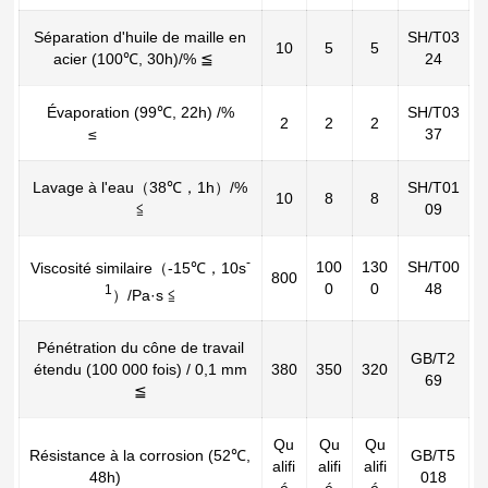
Séparation d'huile de maille en
SH/T03
10
5
5
acier (100℃, 30h)/% ≦
24
Évaporation (99℃, 22h) /%
SH/T03
2
2
2
≤
37
Lavage à l'eau（38℃，1h）/%
SH/T01
10
8
8
≦
09
-
100
130
SH/T00
Viscosité similaire（-15℃，10s
800
0
0
48
1
）/Pa·s ≦
Pénétration du cône de travail
GB/T2
étendu (100 000 fois) / 0,1 mm
380
350
320
69
≦
Qu
Qu
Qu
Résistance à la corrosion (52℃,
GB/T5
alifi
alifi
alifi
48h)
018