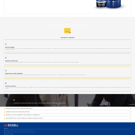
Ici pour aider
CONTACTEZ NOTRE ÉQUIPE D'ASSISTANCE POUR DÉVELOPPER VOTRE ENTREPRISE !
Regroupez la recherche et le développement, la production, les ventes et les services techniques d'huiles lubrifiantes en un seul
Contactez-nous
AVANTAGES DE L'ENTREPRISE
SOUTIEN TECHNIQUE
La société dispose d'huiles lubrifiantes avancées, d'un laboratoire de graisse, de l'application d'équipements expérimentaux internationaux de première classe, d'équipements de test, d'équipements d'analyse, de fonctions complètes. Il a établi une étroite coopération école-entreprise avec 13 instituts de recherche tels que l'Université Tsinghua, l'USTCM et l'Académie des sciences de la pierre. L'entreprise a réalisé une variété de projets approuvés par le ministère
de la Science et de la Technologie
GARANTIE DE FABRICATION
La société dispose d'une ligne de production intelligente d'huile lubrifiante avancée, avec une production annuelle de 200 000 tonnes de capacité de production d'huile lubrifiante, et les produits sont de la graisse, de l'huile lubrifiante deux séries de plus de 800 variétés subdivisées.
GARANTIE DES MATIÈRES PREMIÈRES
En matière de matières premières, elle sélectionne l'huile de base de grandes raffineries internationales telles que ExxonMobil, Shell, Ssangyong, GS, Formosa Plastics, petrochina, Sinopec, etc., et les additifs de sociétés internationales de renom telles que Afton, UN Yingli, Lubrizol , Chevrons, etc.
AVANTAGE DE SERVICE
L'entreprise a mis en avant "la technologie de pré-lubrification personnalisée". En fonction de l'équipement de l'utilisateur, du scénario d'utilisation et des besoins spécifiques, la société recommande des recommandations d'huile raisonnables. Combiné avec l'utilisation de l'équipement de l'utilisateur pour que les utilisateurs personnalisent des produits de lubrification spéciaux, pour résoudre les points douloureux de lubrification de l'utilisateur, pour obtenir une lubrification
personnalisée.
J'espère que ces questions pourront vous aider. Si vous avez des questions, n'hésitez pas à nous contacter.
Q
Comment assurer une bonne expérience après-vente ?
Q
Combien de temps dure votre délai de livraison?
Q
Fournissez-vous des échantillons ? Est-ce gratuit ou en supplément ?
Q
Comment faites-vous de notre entreprise une relation à long terme et bonne?
CONTACT
Adresse du centre de R&D :
188 Shanghai Road, district de Baohe, ville de Hefei, province d'Anhui, Chine
Adresse d'usine :
No. 27 Xingye Road, zone de développement économique de Susong, province d'Anhui, Chine
Tél :
(+86)0551-65568816
Whatsapp :
+8617755665517