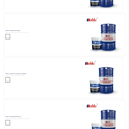
Graisse au lithium multi-usages
Ce produit est composé d'huile minérale de haute qualité épaissie avec des matières grasses
Voir les détails
Graisse au lithium au bisulfure de molybdène
Ce produit est une graisse lubrifiante à base de lithium avec des additifs s
Voir les détails
Graisse au lithium polyvalente PC
Ce produit est composé d'huile minérale de haute qualité épaissie avec des matières grasses
Voir les détails