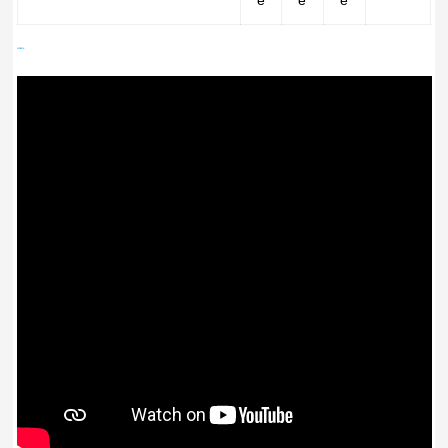
é
é
é
VIDÉOS