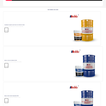
VOUS POURRIEZ AUSSI AIMER
Fourniture de graisse pour roues de véhicules lourds
Notre graisse pour roues de véhicules robustes est conçue pour les conditions difficiles.
Voir les détails
Graisse à base de lithium FT108
Ce produit contient du savon au lithium à base d'acide gras hydroxy épaissi avec
Voir les détails
Graisse bleue haute température HP-X
Ce produit est composé d'huile minérale raffinée épaissie par un composite
Voir les détails