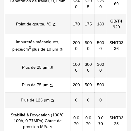
Pénétration de travail, 0,1 mm
~34
~29
~25
69
0
5
0
GB/T4
Point de goutte, °C ≧
170
175
180
929
Impuretés mécaniques,
200
500
500
SH/T03
3
0
0
0
36
pièce/cm
plus de 10 μm ≦
100
300
300
Plus de 25 μm ≦
0
0
0
Plus de 75 μm ≦
200
500
500
Plus de 125 μm ≦
0
0
0
Stabilité à l'oxydation (100℃,
0.0
0.0
0.0
SH/T03
100h, 0.77MPa) Chute de
70
70
70
25
pression MPa ≤